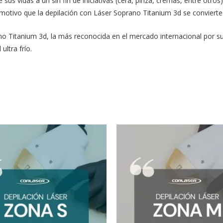
e sus vidas a un sin fin de iniciativas (cera, pinza, cremas, entre otr
motivo que la depilación con Láser Soprano Titanium 3d se convierte 
o Titanium 3d, la más reconocida en el mercado internacional por su ef
ultra frío.