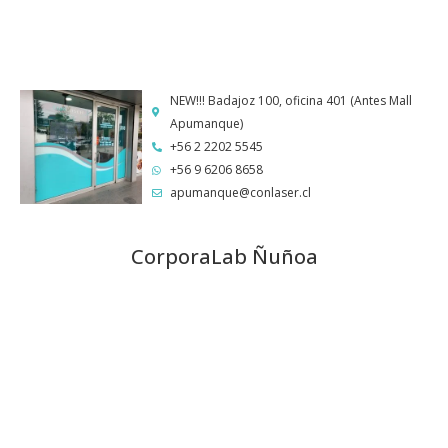
NEW!!! Badajoz 100, oficina 401 (Antes Mall
Apumanque)
+56 2 2202 5545
+56 9 6206 8658
apumanque@conlaser.cl
CorporaLab Ñuñoa